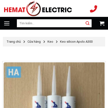
Chuyển
đến
nội
dung
Tìm
kiếm:
Trang chủ
Cửa hàng
Keo
Keo silicon Apolo A300