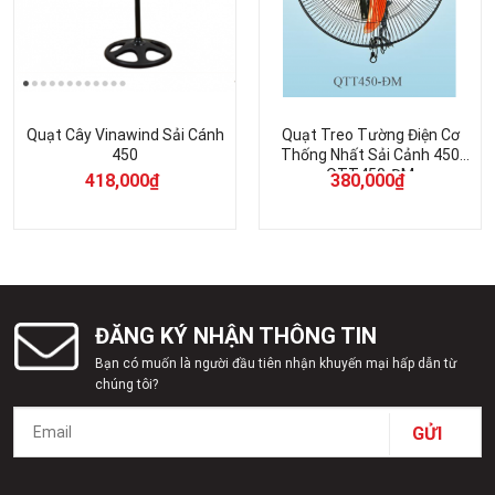
Quạt Cây Vinawind Sải Cánh
Quạt Treo Tường Điện Cơ
450
Thống Nhất Sải Cảnh 450
QTT450-ĐM
418,000
₫
380,000
₫
ĐĂNG KÝ NHẬN THÔNG TIN
Bạn có muốn là người đầu tiên nhận khuyến mại hấp dẫn từ
chúng tôi?