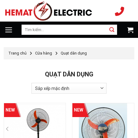
Chuyển
đến
nội
dung
Tìm
kiếm:
Trang chủ
Cửa hàng
Quạt dân dụng
QUẠT DÂN DỤNG