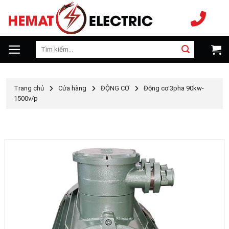
Chuyển
đến
nội
dung
Tìm
kiếm:
Trang chủ
Cửa hàng
ĐỘNG CƠ
Động cơ 3pha 90kw-
1500v/p