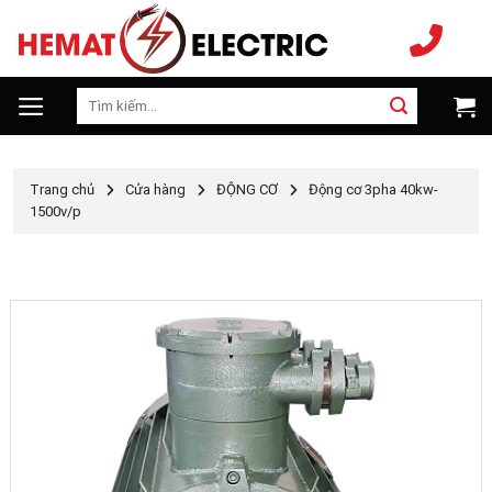
Chuyển
đến
nội
dung
Tìm
kiếm:
Trang chủ
Cửa hàng
ĐỘNG CƠ
Động cơ 3pha 40kw-
1500v/p