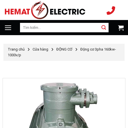
Chuyển
đến
nội
dung
Tìm
kiếm:
Trang chủ
Cửa hàng
ĐỘNG CƠ
Động cơ 3pha 160kw-
1000v/p